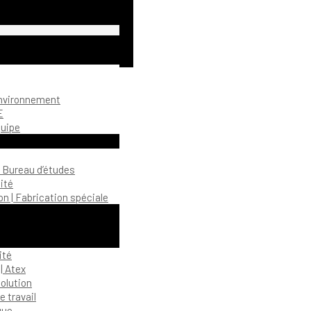
environnement
E
quipe
| Bureau d’études
ité
n | Fabrication spéciale
ité
| Atex
olution
 travail
gue