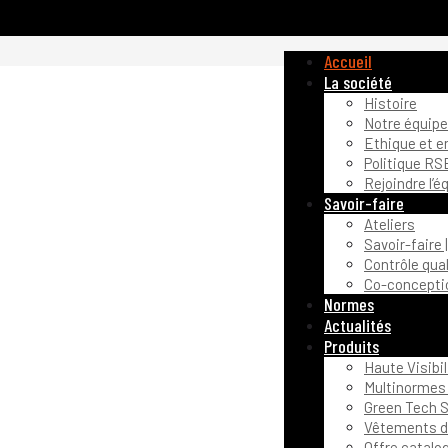
Accueil
La société
Histoire
Notre équipe
Ethique et 
Politique RS
Rejoindre l’é
Savoir-faire
Ateliers
Savoir-faire 
Contrôle qual
Co-conceptio
Normes
Actualités
Produits
Haute Visibil
Multinormes 
Green Tech S
Vêtements de
Offre catalo