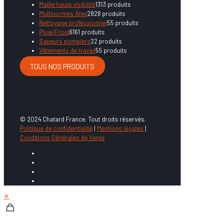
Maille haute visibilité
13
13 produits
Multinormes Atex
28
28 produits
Nettoyage professionnel
5
5 produits
Pluie/Froid
61
61 produits
Sapeurs pompiers
2
2 produits
Vêtements de travail
5
5 produits
TOUS NOS PRODUITS
© 2024 Chatard France. Tout droits réservés.
Politique de confidentialité
|
Mentions légales
|
Conditions Générales de Vente
✕