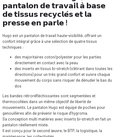
𝗽𝗮𝗻𝘁𝗮𝗹𝗼𝗻 𝗱𝗲 𝘁𝗿𝗮𝘃𝗮𝗶𝗹 𝗮̀ 𝗯𝗮𝘀𝗲
𝗱𝗲 𝘁𝗶𝘀𝘀𝘂𝘀 𝗿𝗲𝗰𝘆𝗰𝗹𝗲́𝘀 𝗲𝘁 𝗹𝗮
𝗽𝗿𝗲𝘀𝘀𝗲 𝗲𝗻 𝗽𝗮𝗿𝗹𝗲 !
Hugo est un pantalon de travail haute-visibilité, offrant un
confort intégral grâce à une sélection de quatre tissus
techniques :
des majoritaires coton/polyester pour les parties
directement en contact avec la peau
des inserts en tissus bi-stretch (s’étirant dans toutes les
directions) pour un très grand confort et suivre chaque
mouvement du corps sans risquer de dénuder le bas du
dos
Les bandes rétroréfléchissantes sont segmentées et
thermocollées dans un même objectif de liberté de
mouvements. Le pantalon Hugo est équipé de poches pour
genouillères afin de prévenir le risque d’hygroma.
Sa conception multi matières avec inserts bi-stretch en fait un
pantalon réellement mixte.
Il est conçu pour le second œuvre, le BTP, la logistique, la
maintenance, les collectivités, …