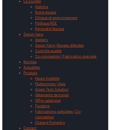
La société
Histoire
Notre équipe
Ethique et environnement
Politique RSE
Rejoindre l’équipe
Savoir-faire
Ateliers
Savoir-faire | Bureau d’études
Contrôle qualité
Co-conception | Fabrication spéciale
Normes
Actualités
Produits
Haute Visibilité
Multinormes | Atex
Green Tech Solution
Vêtements de travail
Offre catalogue
Fonderie
Fabrications spéciales | Co-
conception
Chatard Pompiers
Contact