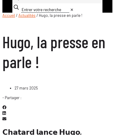
✕
Accueil
/
Actualités
/ Hugo, la presse en parle !
Hugo, la presse en
parle !
27 mars 2025
- Partager :
𝗖𝗵𝗮𝘁𝗮𝗿𝗱 𝗹𝗮𝗻𝗰𝗲 𝗛𝘂𝗴𝗼,