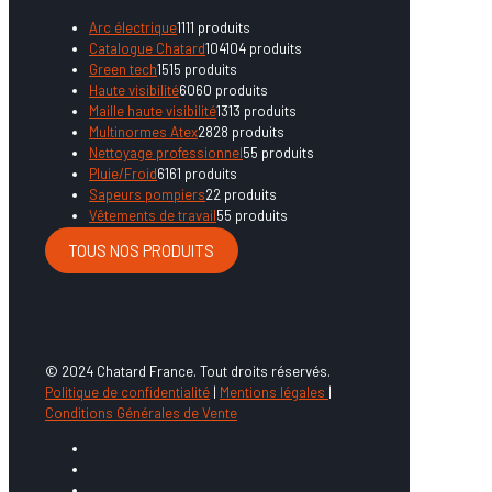
Arc électrique
11
11 produits
Catalogue Chatard
104
104 produits
Green tech
15
15 produits
Haute visibilité
60
60 produits
Maille haute visibilité
13
13 produits
Multinormes Atex
28
28 produits
Nettoyage professionnel
5
5 produits
Pluie/Froid
61
61 produits
Sapeurs pompiers
2
2 produits
Vêtements de travail
5
5 produits
TOUS NOS PRODUITS
© 2024 Chatard France. Tout droits réservés.
Politique de confidentialité
|
Mentions légales
|
Conditions Générales de Vente