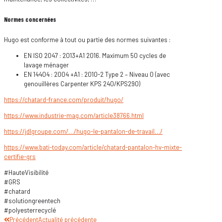
Normes concernées
Hugo est conforme à tout ou partie des normes suivantes :
EN ISO 2047 : 2013+A1 2016. Maximum 50 cycles de
lavage ménager
EN 14404 : 2004 +A1 : 2010-2 Type 2 – Niveau 0 (avec
genouillères Carpenter KPS 240/KPS290)
https://chatard-france.com/produit/hugo/
https://www.industrie-mag.com/article38766.html
https://jdlgroupe.com/…/hugo-le-pantalon-de-travail…/
https://www.bati-today.com/article/chatard-pantalon-hv-mixte-
certifie-grs
#HauteVisibilité
#GRS
#chatard
#solutiongreentech
#polyesterrecyclé
Précédent
Actualité précédente