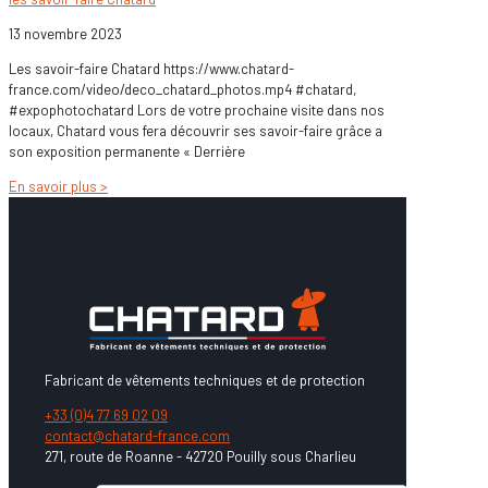
13 novembre 2023
Les savoir-faire Chatard https://www.chatard-
france.com/video/deco_chatard_photos.mp4 #chatard,
#expophotochatard Lors de votre prochaine visite dans nos
locaux, Chatard vous fera découvrir ses savoir-faire grâce a
son exposition permanente « Derrière
En savoir plus >
Fabricant de vêtements techniques et de protection
+33 (0)4 77 69 02 09
contact@chatard-france.com
271, route de Roanne - 42720 Pouilly sous Charlieu