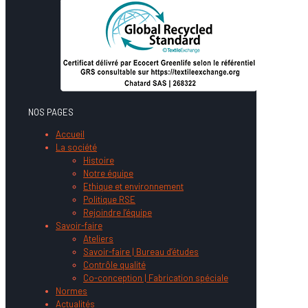
NOS PAGES
Accueil
La société
Histoire
Notre équipe
Ethique et environnement
Politique RSE
Rejoindre l’équipe
Savoir-faire
Ateliers
Savoir-faire | Bureau d’études
Contrôle qualité
Co-conception | Fabrication spéciale
Normes
Actualités