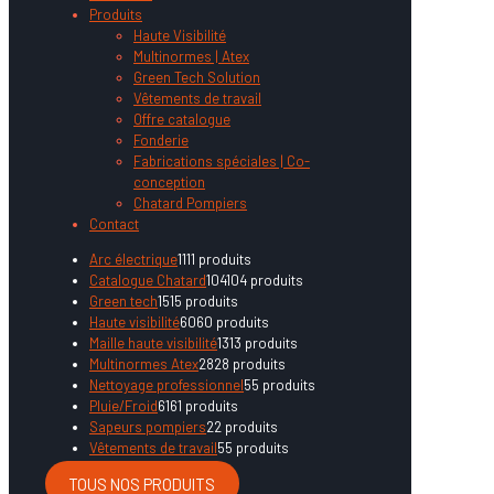
Produits
Haute Visibilité
Multinormes | Atex
Green Tech Solution
Vêtements de travail
Offre catalogue
Fonderie
Fabrications spéciales | Co-
conception
Chatard Pompiers
Contact
Arc électrique
11
11 produits
Catalogue Chatard
104
104 produits
Green tech
15
15 produits
Haute visibilité
60
60 produits
Maille haute visibilité
13
13 produits
Multinormes Atex
28
28 produits
Nettoyage professionnel
5
5 produits
Pluie/Froid
61
61 produits
Sapeurs pompiers
2
2 produits
Vêtements de travail
5
5 produits
TOUS NOS PRODUITS