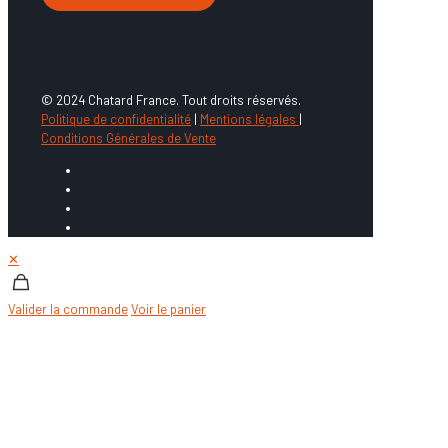
© 2024 Chatard France. Tout droits réservés.
Politique de confidentialité
|
Mentions légales
|
Conditions Générales de Vente
✕
Valider la commande
Voir le panier