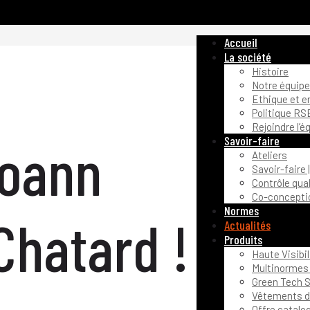
Accueil
La société
Histoire
Notre équipe
Ethique et 
Politique RS
Rejoindre l’é
Savoir-faire
Yoann
Ateliers
Savoir-faire 
Contrôle qual
Co-conceptio
Normes
Chatard !
Actualités
Produits
Haute Visibil
Multinormes 
Green Tech S
Vêtements de
Offre catalo