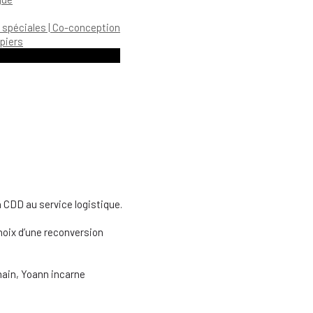
 spéciales | Co-conception
piers
 CDD au service logistique.
hoix d’une reconversion
main, Yoann incarne