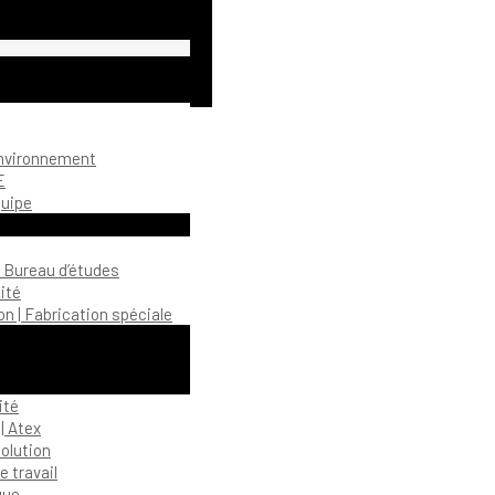
environnement
E
quipe
| Bureau d’études
ité
n | Fabrication spéciale
ité
| Atex
olution
 travail
gue