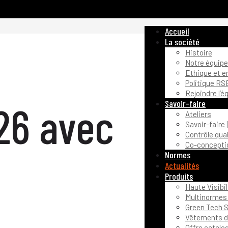
Accueil
La société
Histoire
Notre équipe
Ethique et 
Politique RS
Rejoindre l’é
Savoir-faire
26 avec
Ateliers
Savoir-faire 
Contrôle qual
Co-conceptio
Normes
Actualités
Produits
Haute Visibil
Multinormes 
Green Tech S
Vêtements de
Offre catalo