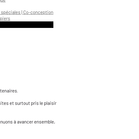
 spéciales | Co-conception
piers
tenaires.
es et surtout pris le plaisir
ntinuons à avancer ensemble,