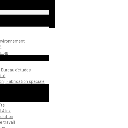
environnement
E
quipe
| Bureau d’études
ité
n | Fabrication spéciale
ité
| Atex
olution
 travail
gue