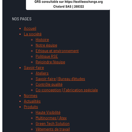
NOS PAGES
Accueil
La société
Histoire
Notre équipe
Ethique et environnement
Politique RSE
Rejoindre l’équipe
Savoir-faire
Ateliers
Savoir-faire | Bureau d’études
Contrôle qualité
Co-conception | Fabrication spéciale
Normes
Actualités
Produits
Haute Visibilité
Multinormes | Atex
Green Tech Solution
Vêtements de travail