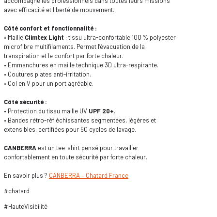
accompagne les professionnels dans toutes leurs missions
avec efficacité et liberté de mouvement.
Côté confort et fonctionnalité :
• Maille
Climtex Light
: tissu ultra-confortable 100 % polyester
microfibre multifilaments. Permet l’évacuation de la
transpiration et le confort par forte chaleur.
• Emmanchures en maille technique 3D ultra-respirante.
• Coutures plates anti-irritation.
• Col en V pour un port agréable.
Côté sécurité :
• Protection du tissu maille UV
UPF 20+
.
• Bandes rétro-réfléchissantes segmentées, légères et
extensibles, certifiées pour 50 cycles de lavage.
CANBERRA
est un tee-shirt pensé pour travailler
confortablement en toute sécurité par forte chaleur.
En savoir plus ?
CANBERRA – Chatard France
#chatard
#HauteVisibilité