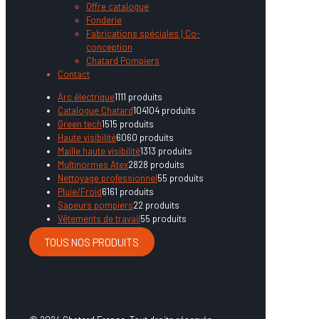
Offre catalogue
Fonderie
Fabrications spéciales | Co-
conception
Chatard Pompiers
Contact
Arc électrique
11
11 produits
Catalogue Chatard
104
104 produits
Green tech
15
15 produits
Haute visibilité
60
60 produits
Maille haute visibilité
13
13 produits
Multinormes Atex
28
28 produits
Nettoyage professionnel
5
5 produits
Pluie/Froid
61
61 produits
Sapeurs pompiers
2
2 produits
Vêtements de travail
5
5 produits
TOUS NOS PRODUITS