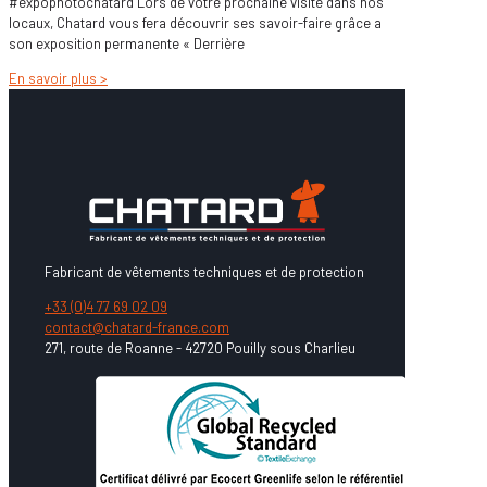
#expophotochatard Lors de votre prochaine visite dans nos
locaux, Chatard vous fera découvrir ses savoir-faire grâce a
son exposition permanente « Derrière
En savoir plus >
Fabricant de vêtements techniques et de protection
+33 (0)4 77 69 02 09
contact@chatard-france.com
271, route de Roanne - 42720 Pouilly sous Charlieu