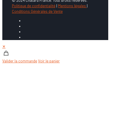
© 2024 Chatard France. Tout droits réservés.
Politique de confidentialité
|
Mentions légales
|
Conditions Générales de Vente
✕
Valider la commande
Voir le panier