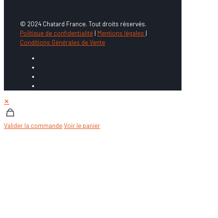
© 2024 Chatard France. Tout droits réservés.
Politique de confidentialité
|
Mentions légales
|
Conditions Générales de Vente
✕
Valider la commande
Voir le panier