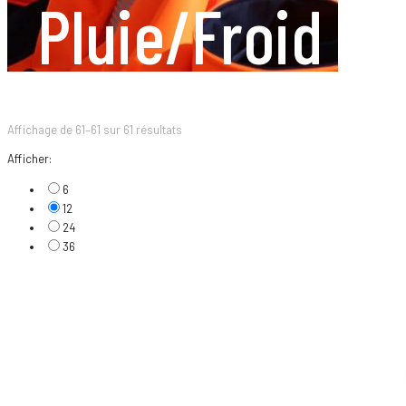
Pluie/Froid
Affichage de 61–61 sur 61 résultats
Afficher:
6
12
24
36