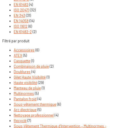
EN 61482
(4)
ISO 20471
(32)
EN 343
(31)
EN 14058
(14)
ISO 11612
(6)
EN 61482-2
(2)
Filtré par produit
Accessoires
(6)
ATEX
(5)
Casquette
(1)
Combinaison de pluie
(2)
Doublures
(4)
Gilet Haute Visibilité
(1)
Haute visibilité
(29)
Manteau de pluie
(1)
Multinormes
(5)
Pantalon froid
(4)
Sous-vêtement thermique
(6)
Arc électrique
(5)
Nettoyage professionnel
(4)
Recyclé
(7)
Sous-Vêtement Thermique d’Intervention – Multinormes -