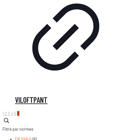
VILOFTPANT
1
2
3
4
5
6
Filtré par normes
EN 1149-5
(6)