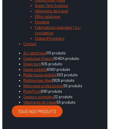
Green Tech Solution
Vêtements de travail
Offre catalogue
Fonderie
Fabrications spéciales | Co-
conception
Chatard Pompiers
Contact
Arc électrique
11
11 produits
Catalogue Chatard
104
104 produits
Green tech
15
15 produits
Haute visibilité
60
60 produits
Maille haute visibilité
13
13 produits
Multinormes Atex
28
28 produits
Nettoyage professionnel
5
5 produits
Pluie/Froid
61
61 produits
Sapeurs pompiers
2
2 produits
Vêtements de travail
5
5 produits
TOUS NOS PRODUITS