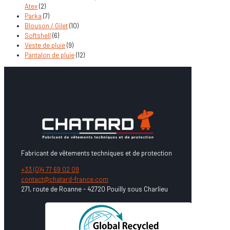
Atex
(2)
Parka
(7)
Blouson / Gilet
(10)
Softshell
(6)
Veste de pluie
(9)
Pantalon de pluie
(12)
Fabricant de vêtements techniques et de protection
+33 (0)4 77 69 02 09
contact@chatard-france.com
271, route de Roanne - 42720 Pouilly sous Charlieu