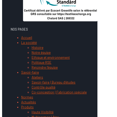
NOS PAGES
Accueil
La société
Histoire
Notre équipe
Ethique et environnement
Politique RSE
Rejoindre l’équipe
Savoir-faire
Ateliers
Savoir-faire | Bureau d’études
Contrôle qualité
Co-conception | Fabrication spéciale
Normes
Actualités
Produits
Haute Visibilité
Multinormes | Atex