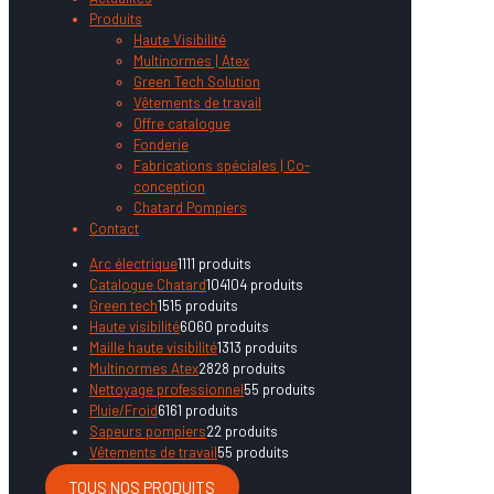
Produits
Haute Visibilité
Multinormes | Atex
Green Tech Solution
Vêtements de travail
Offre catalogue
Fonderie
Fabrications spéciales | Co-
conception
Chatard Pompiers
Contact
Arc électrique
11
11 produits
Catalogue Chatard
104
104 produits
Green tech
15
15 produits
Haute visibilité
60
60 produits
Maille haute visibilité
13
13 produits
Multinormes Atex
28
28 produits
Nettoyage professionnel
5
5 produits
Pluie/Froid
61
61 produits
Sapeurs pompiers
2
2 produits
Vêtements de travail
5
5 produits
TOUS NOS PRODUITS