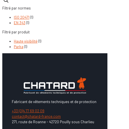
Filtré par normes
ISO 20471
(1)
EN 343
(1)
Filtré par produit
Haute visibilité
(1)
Parka
(1)
Fabricant de vêtements techniques et de protection
+33 (0)4 77 69 02 09
contact@chatard-france.com
271, route de Roanne - 42720 Pouilly sous Charlieu