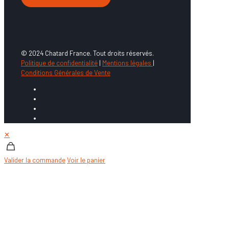
© 2024 Chatard France. Tout droits réservés.
Politique de confidentialité
|
Mentions légales
|
Conditions Générales de Vente
✕
Valider la commande
Voir le panier