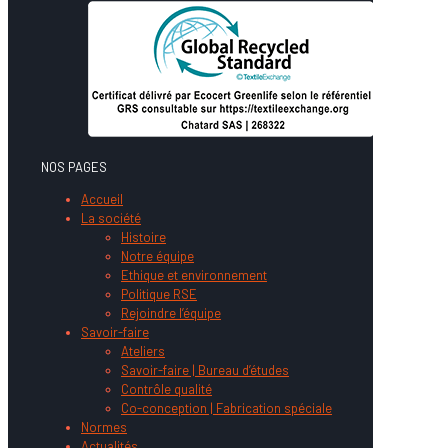
NOS PAGES
Accueil
La société
Histoire
Notre équipe
Ethique et environnement
Politique RSE
Rejoindre l’équipe
Savoir-faire
Ateliers
Savoir-faire | Bureau d’études
Contrôle qualité
Co-conception | Fabrication spéciale
Normes
Actualités