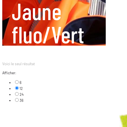
Jaune
fluo/Vert
Voici le seul résultat
Afficher:
6
12
24
36