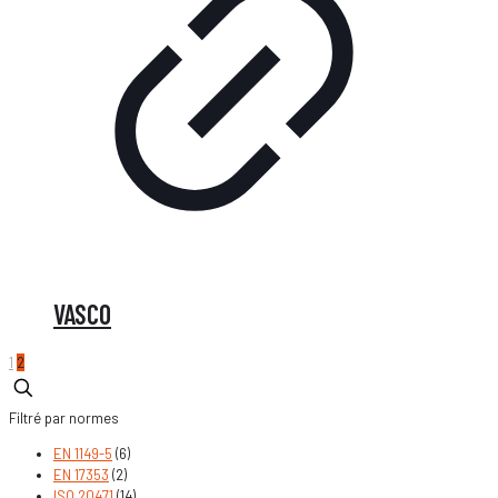
VASCO
1
2
Filtré par normes
EN 1149-5
(6)
EN 17353
(2)
ISO 20471
(14)