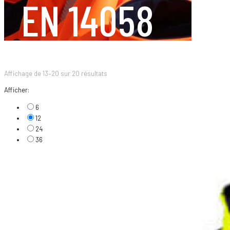
EN 14058
Affichage de 13–20 sur 20 résultats
Afficher:
6
12
24
36