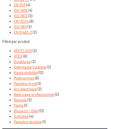
EN 343
(4)
ISO 14116
(4)
ISO 11612
(2)
EN 13034
(6)
ISO 11611
(2)
EN 61482-2
(2)
Filtré par produit
ARCFLASH
(2)
ATEX
(6)
Doublures
(2)
Gilet Haute Visibilité
(2)
Haute visibilité
(12)
Multinormes
(6)
Pantalon froid
(1)
Arc électrique
(2)
Nettoyage professionnel
(2)
Recyclé
(2)
Parka
(1)
Blouson / Gilet
(13)
Softshell
(4)
Pantalon de pluie
(1)