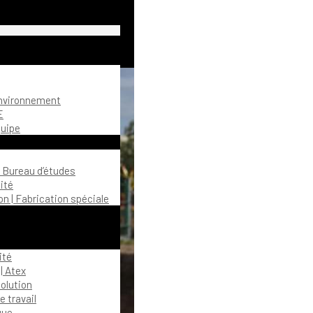
environnement
E
quipe
| Bureau d’études
ité
n | Fabrication spéciale
ité
| Atex
olution
 travail
gue