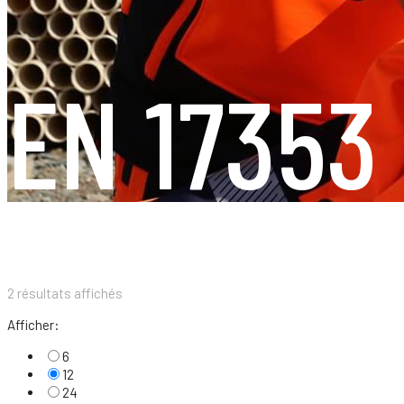
EN 17353
2 résultats affichés
Afficher:
6
12
24