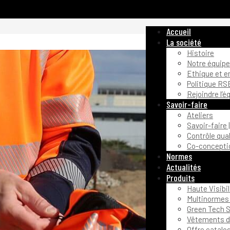
Accueil
La société
Histoire
Notre équipe
Ethique et 
Politique RS
Rejoindre l’é
Savoir-faire
Ateliers
Savoir-faire 
Contrôle qual
Co-conceptio
Normes
Actualités
Produits
Haute Visibil
Multinormes 
Green Tech S
Vêtements de
Offre catalo