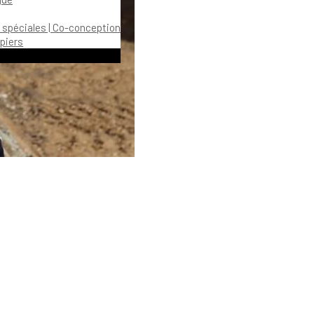
 spéciales | Co-conception
piers