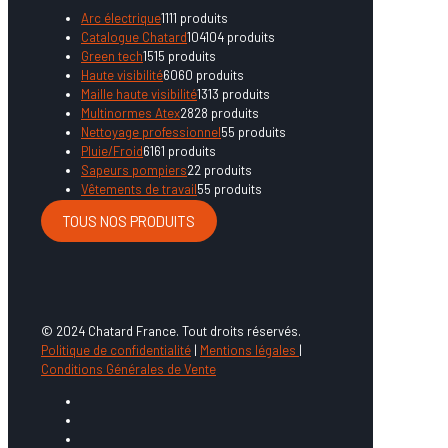
Arc électrique
11
11 produits
Catalogue Chatard
104
104 produits
Green tech
15
15 produits
Haute visibilité
60
60 produits
Maille haute visibilité
13
13 produits
Multinormes Atex
28
28 produits
Nettoyage professionnel
5
5 produits
Pluie/Froid
61
61 produits
Sapeurs pompiers
2
2 produits
Vêtements de travail
5
5 produits
TOUS NOS PRODUITS
© 2024 Chatard France. Tout droits réservés.
Politique de confidentialité
|
Mentions légales
|
Conditions Générales de Vente