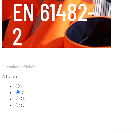
EN 61482-
2
4 résultats affichés
Afficher:
6
12
24
36