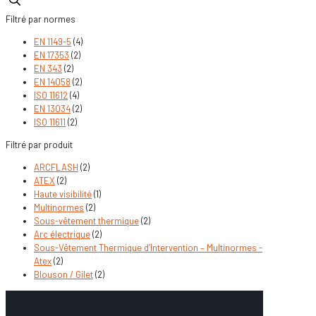
Filtré par normes
EN 1149-5
(4)
EN 17353
(2)
EN 343
(2)
EN 14058
(2)
ISO 11612
(4)
EN 13034
(2)
ISO 11611
(2)
Filtré par produit
ARCFLASH
(2)
ATEX
(2)
Haute visibilité
(1)
Multinormes
(2)
Sous-vêtement thermique
(2)
Arc électrique
(2)
Sous-Vêtement Thermique d’Intervention – Multinormes -
Atex
(2)
Blouson / Gilet
(2)