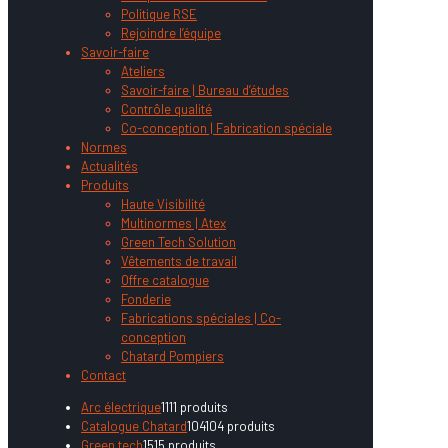
Politique RSE
Rejoindre l’équipe
Savoir-faire
Ateliers
Savoir-faire | Bureau d’études
Contrôle qualité
Co-conception | Fabrication spéciale
Normes
Actualités
Produits
Haute Visibilité
Multinormes | Atex
Green Tech Solution
Vêtements de travail
Offre catalogue
Fonderie
Fabrications spéciales | Co-
conception
Chatard Pompiers
Contact
Arc électrique
11
11 produits
Catalogue Chatard
104
104 produits
Green tech
15
15 produits