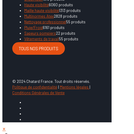
Haute visibilité
60
60 produits
Maille haute visibilité
13
13 produits
Multinormes Atex
28
28 produits
Nettoyage professionnel
5
5 produits
Pluie/Froid
61
61 produits
Sapeurs pompiers
2
2 produits
Vêtements de travail
5
5 produits
TOUS NOS PRODUITS
© 2024 Chatard France. Tout droits réservés.
Politique de confidentialité
|
Mentions légales
|
Conditions Générales de Vente
✕