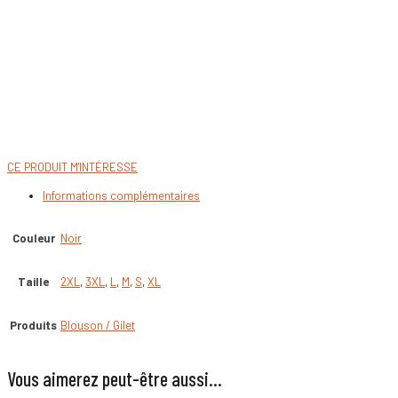
CE PRODUIT M'INTÉRESSE
Informations complémentaires
Couleur
Noir
Taille
2XL
,
3XL
,
L
,
M
,
S
,
XL
Produits
Blouson / Gilet
Vous aimerez peut-être aussi…