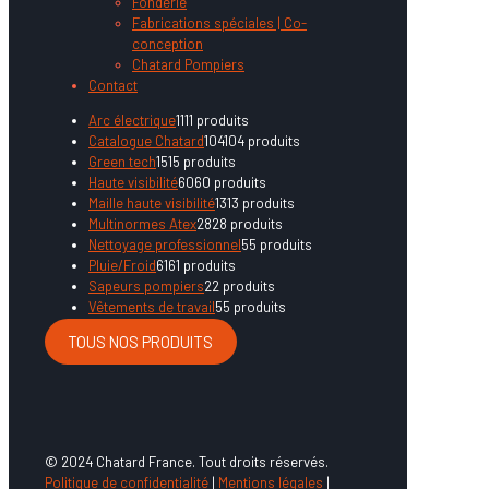
Fonderie
Fabrications spéciales | Co-
conception
Chatard Pompiers
Contact
Arc électrique
11
11 produits
Catalogue Chatard
104
104 produits
Green tech
15
15 produits
Haute visibilité
60
60 produits
Maille haute visibilité
13
13 produits
Multinormes Atex
28
28 produits
Nettoyage professionnel
5
5 produits
Pluie/Froid
61
61 produits
Sapeurs pompiers
2
2 produits
Vêtements de travail
5
5 produits
TOUS NOS PRODUITS
© 2024 Chatard France. Tout droits réservés.
Politique de confidentialité
|
Mentions légales
|