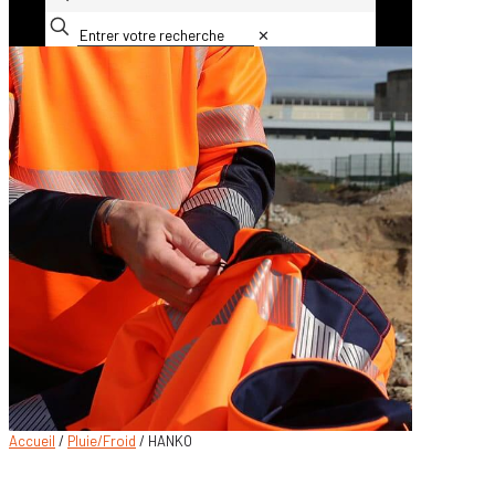
✕
Accueil
/
Pluie/Froid
/ HANKO