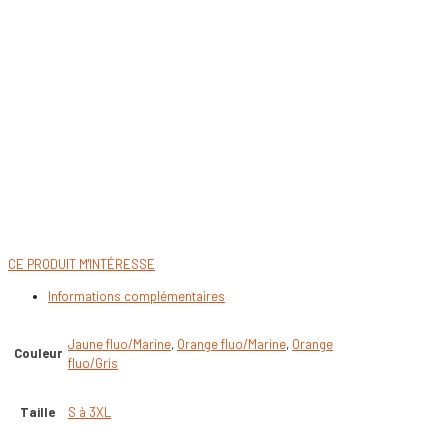
CE PRODUIT M'INTÉRESSE
Informations complémentaires
Jaune fluo/Marine
,
Orange fluo/Marine
,
Orange
Couleur
fluo/Gris
Taille
S à 3XL