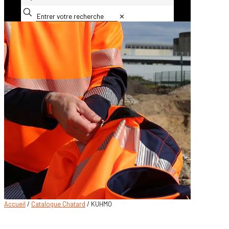
✕
Accueil
/
Catalogue Chatard
/ KUHMO