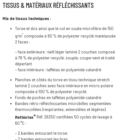
TISSUS & MATÉRIAUX RÉFLÉCHISSANTS
Mix de tissus techniques :
Torse et dos ainsi que le col en ouate microfibre de 150
²
g/m
composée à 90 % de polyester recyclé matelassée
2 faces :
– face extérieure : twill léger laminé 2 couches composé
à 78 % de polyester recyclé, souple, coupe-vent et traité
déperlant
– face intérieure : taffetas en polyamide calandré
Manches et côtés du torse en tissu technique stretch
laminé 2 couches avec face intérieure en micro polaire
composée à 100 % de polyester recyclé.
Fonds de poches en taffetas polyamide calandré
Bandes rétro réfléchissantes microbilles segmentées
thermocollées (respirantes, extensibles et légères).
®
Rethiotex
Réf. 26250 certifiées 50 cycles de lavage à
60 °C :
– 2 bandes entourant le torse
– 2 bandes entourant les bras