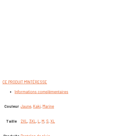
CE PRODUIT M'INTÉRESSE
Informations complémentaires
Couleur
Jaune
,
Kaki
,
Marine
Taille
2XL
,
3XL
,
L
,
M
,
S
,
XL
Produits
Pantalon de pluie