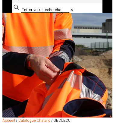
✕
Accueil
/
Catalogue Chatard
/ SECUECO