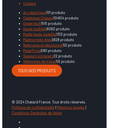
Contact
Arc électrique
11
11 produits
Catalogue Chatard
104
104 produits
Green tech
15
15 produits
Haute visibilité
60
60 produits
Maille haute visibilité
13
13 produits
Multinormes Atex
28
28 produits
Nettoyage professionnel
5
5 produits
Pluie/Froid
61
61 produits
Sapeurs pompiers
2
2 produits
Vêtements de travail
5
5 produits
TOUS NOS PRODUITS
© 2024 Chatard France. Tout droits réservés.
Politique de confidentialité
|
Mentions légales
|
Conditions Générales de Vente