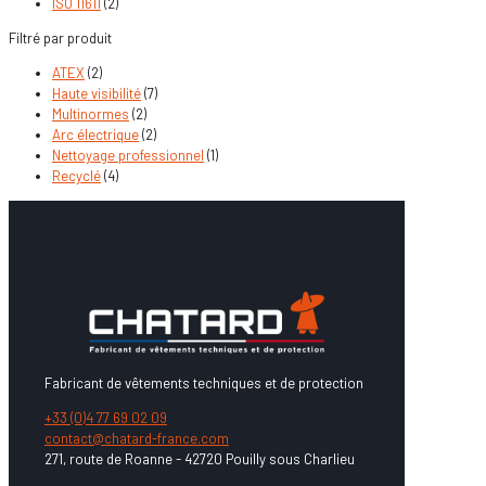
ISO 11611
(2)
Filtré par produit
ATEX
(2)
Haute visibilité
(7)
Multinormes
(2)
Arc électrique
(2)
Nettoyage professionnel
(1)
Recyclé
(4)
Fabricant de vêtements techniques et de protection
+33 (0)4 77 69 02 09
contact@chatard-france.com
271, route de Roanne - 42720 Pouilly sous Charlieu