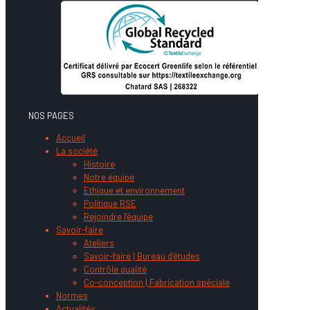
NOS PAGES
Accueil
La société
Histoire
Notre équipe
Ethique et environnement
Politique RSE
Rejoindre l’équipe
Savoir-faire
Ateliers
Savoir-faire | Bureau d’études
Contrôle qualité
Co-conception | Fabrication spéciale
Normes
Actualités