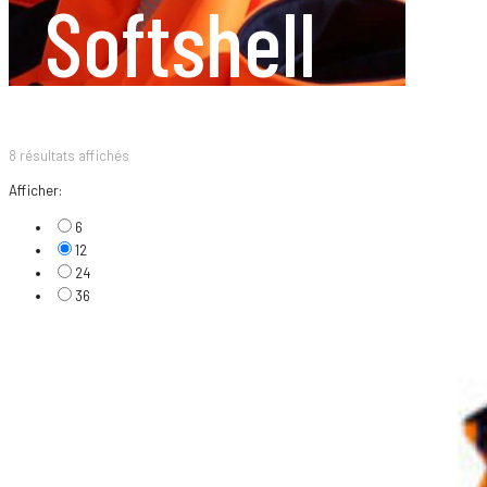
Softshell
8 résultats affichés
Afficher:
6
12
24
36