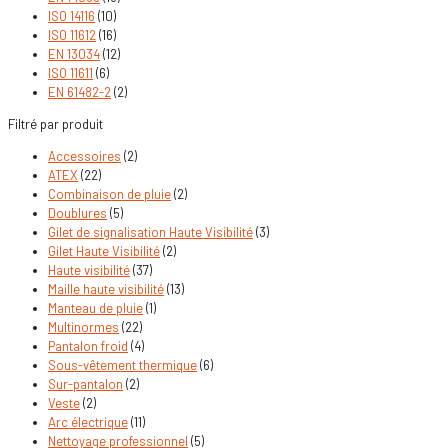
ISO 14116
(10)
ISO 11612
(16)
EN 13034
(12)
ISO 11611
(6)
EN 61482-2
(2)
Filtré par produit
Accessoires
(2)
ATEX
(22)
Combinaison de pluie
(2)
Doublures
(5)
Gilet de signalisation Haute Visibilité
(3)
Gilet Haute Visibilité
(2)
Haute visibilité
(37)
Maille haute visibilité
(13)
Manteau de pluie
(1)
Multinormes
(22)
Pantalon froid
(4)
Sous-vêtement thermique
(6)
Sur-pantalon
(2)
Veste
(2)
Arc électrique
(11)
Nettoyage professionnel
(5)