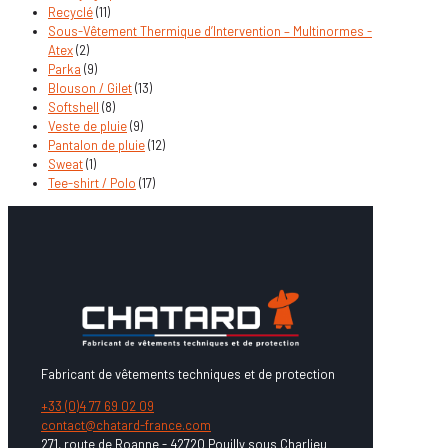
Recyclé
(11)
Sous-Vêtement Thermique d’Intervention – Multinormes -
Atex
(2)
Parka
(9)
Blouson / Gilet
(13)
Softshell
(8)
Veste de pluie
(9)
Pantalon de pluie
(12)
Sweat
(1)
Tee-shirt / Polo
(17)
Fabricant de vêtements techniques et de protection
+33 (0)4 77 69 02 09
contact@chatard-france.com
271, route de Roanne - 42720 Pouilly sous Charlieu