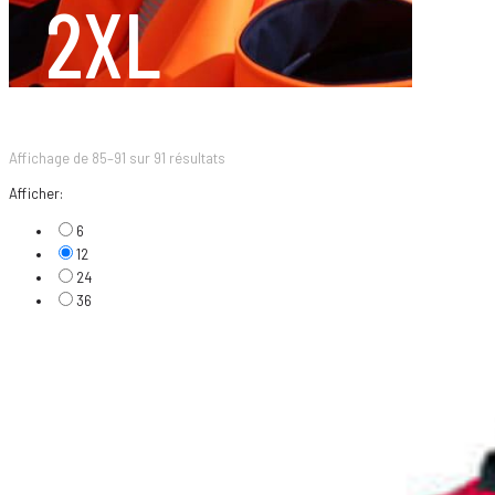
2XL
Affichage de 85–91 sur 91 résultats
Afficher:
6
12
24
36