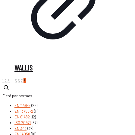
WALLIS
1
2
3
…
5
6
7
8
Filtré par normes
EN 1149-5
(22)
EN 13758-2
(11)
EN 61482
(12)
ISO 20471
(57)
EN 343
(37)
EN 14058
(18)