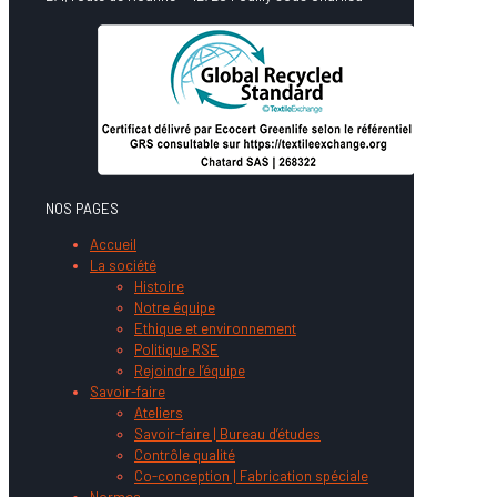
NOS PAGES
Accueil
La société
Histoire
Notre équipe
Ethique et environnement
Politique RSE
Rejoindre l’équipe
Savoir-faire
Ateliers
Savoir-faire | Bureau d’études
Contrôle qualité
Co-conception | Fabrication spéciale
Normes