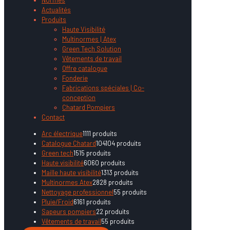
Actualités
Produits
Haute Visibilité
Multinormes | Atex
Green Tech Solution
Vêtements de travail
Offre catalogue
Fonderie
Fabrications spéciales | Co-
conception
Chatard Pompiers
Contact
Arc électrique
11
11 produits
Catalogue Chatard
104
104 produits
Green tech
15
15 produits
Haute visibilité
60
60 produits
Maille haute visibilité
13
13 produits
Multinormes Atex
28
28 produits
Nettoyage professionnel
5
5 produits
Pluie/Froid
61
61 produits
Sapeurs pompiers
2
2 produits
Vêtements de travail
5
5 produits