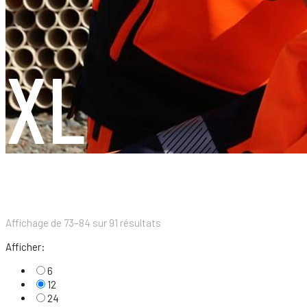
XL
Affichage de 73–84 sur 91 résultats
Afficher:
6
12
24