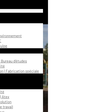
environnement
E
quipe
| Bureau d’études
ité
n | Fabrication spéciale
ité
| Atex
olution
 travail
gue