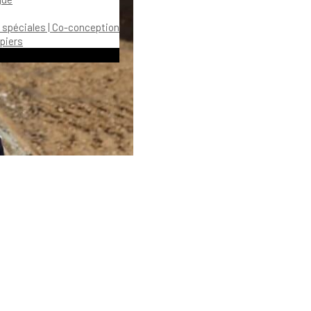
 spéciales | Co-conception
piers