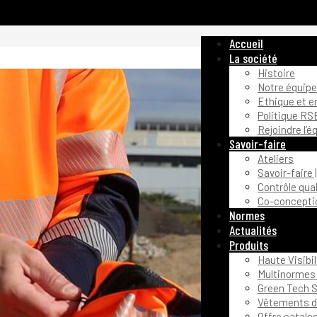
Accueil
La société
Histoire
Notre équipe
Ethique et 
Politique RS
Rejoindre l’é
Savoir-faire
Ateliers
Savoir-faire 
Contrôle qual
Co-conceptio
Normes
Actualités
Produits
Haute Visibil
Multinormes 
Green Tech S
Vêtements de
Offre catalo