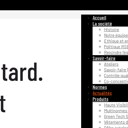
Accueil
La société
Histoire
Notre équipe
Ethique et 
Politique RS
Rejoindre l’é
Savoir-faire
tard.
Ateliers
Savoir-faire 
Contrôle qual
Co-conceptio
Normes
t
Actualités
Produits
Haute Visibil
Multinormes 
Green Tech S
Vêtements de
Offre catalo