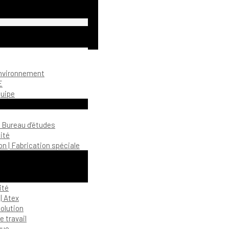
environnement
E
quipe
| Bureau d’études
ité
n | Fabrication spéciale
ité
| Atex
olution
 travail
gue