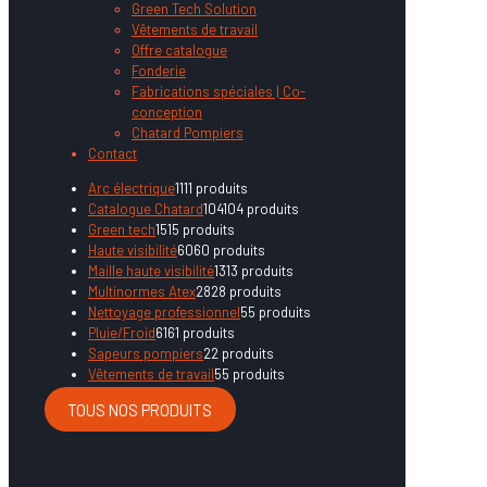
Green Tech Solution
Vêtements de travail
Offre catalogue
Fonderie
Fabrications spéciales | Co-
conception
Chatard Pompiers
Contact
Arc électrique
11
11 produits
Catalogue Chatard
104
104 produits
Green tech
15
15 produits
Haute visibilité
60
60 produits
Maille haute visibilité
13
13 produits
Multinormes Atex
28
28 produits
Nettoyage professionnel
5
5 produits
Pluie/Froid
61
61 produits
Sapeurs pompiers
2
2 produits
Vêtements de travail
5
5 produits
TOUS NOS PRODUITS