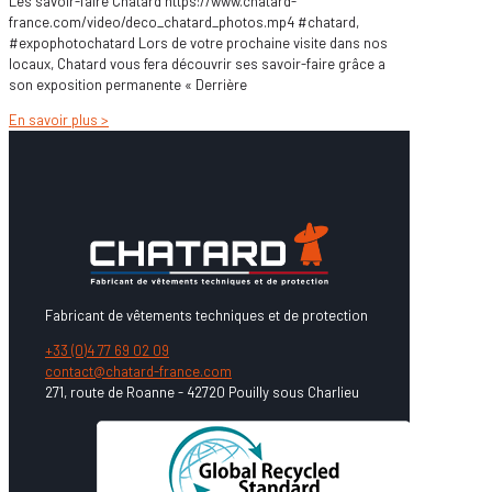
Les savoir-faire Chatard https://www.chatard-
france.com/video/deco_chatard_photos.mp4 #chatard,
#expophotochatard Lors de votre prochaine visite dans nos
locaux, Chatard vous fera découvrir ses savoir-faire grâce a
son exposition permanente « Derrière
En savoir plus >
Fabricant de vêtements techniques et de protection
+33 (0)4 77 69 02 09
contact@chatard-france.com
271, route de Roanne - 42720 Pouilly sous Charlieu