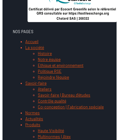
NOS PAGES
Accueil
La société
Histoire
Notre équipe
Ethique et environnement
Politique RSE
Rejoindre l’équipe
Savoir-faire
Ateliers
Savoir-faire | Bureau d’études
Contrôle qualité
Co-conception | Fabrication spéciale
Normes
Actualités
Produits
Haute Visibilité
Multinormes | Atex