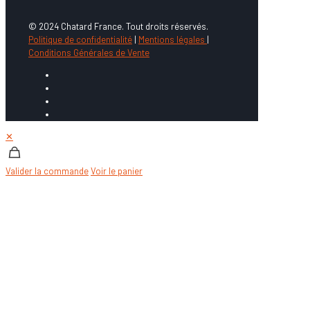
© 2024 Chatard France. Tout droits réservés.
Politique de confidentialité
|
Mentions légales
|
Conditions Générales de Vente
✕
Valider la commande
Voir le panier