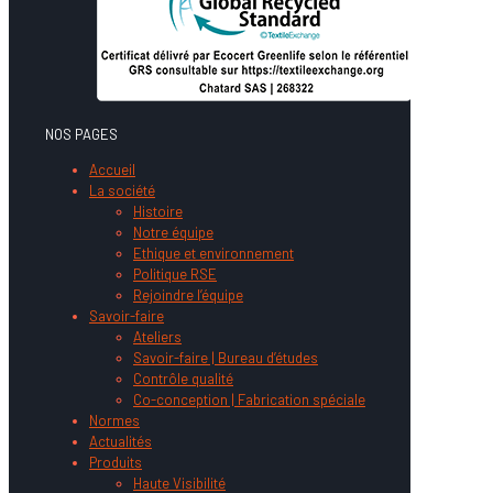
NOS PAGES
Accueil
La société
Histoire
Notre équipe
Ethique et environnement
Politique RSE
Rejoindre l’équipe
Savoir-faire
Ateliers
Savoir-faire | Bureau d’études
Contrôle qualité
Co-conception | Fabrication spéciale
Normes
Actualités
Produits
Haute Visibilité