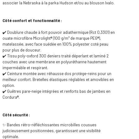
associer la Nebraska à la parka Hudson et/ou au blouson Ivalo.
Côté confort et fonctionnalité :
✔️ Doublure chaude à fort pouvoir adiathermique (Rct 0,3301) en
ouate microfibre Microlight® (100 g/m² de marque PEG®),
matelassée, avec face suédée en 100% polyester coté peau
pour plus de douceur.
✔️ Tissu poly-oxford 300 deniers traité déperlant et laminé 2
couches avec une membrane en polyuréthanne hautement
imperméable et respirant.
✔️ Ceinture montée avec réhausse dos protège-reins pour un
meilleur confort. Bretelles élastiques réglables et amovibles en
option.
✔️ Guêtres pare-neige intégrées et renforts bas de jambes en
Cordura®.
Côté sécurité :
✨ Bandes rétro-réfléchissantes microbilles cousues
judicieusement positionnées, garantissant une visibilité
optimale.