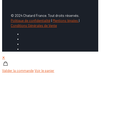
© 2024 Chatard France. Tout droits réservés.
Politique de confidentialité
|
Mentions légales
|
Conditions Générales de Vente
✕
Valider la commande
Voir le panier