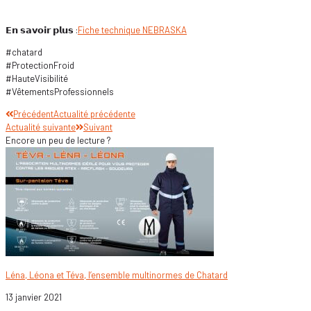
𝗘𝗻 𝘀𝗮𝘃𝗼𝗶𝗿 𝗽𝗹𝘂𝘀 :
Fiche technique NEBRASKA
#chatard
#ProtectionFroid
#HauteVisibilité
#VêtementsProfessionnels
Précédent
Actualité précédente
Actualité suivante
Suivant
Encore un peu de lecture ?
Léna, Léona et Téva, l’ensemble multinormes de Chatard
13 janvier 2021