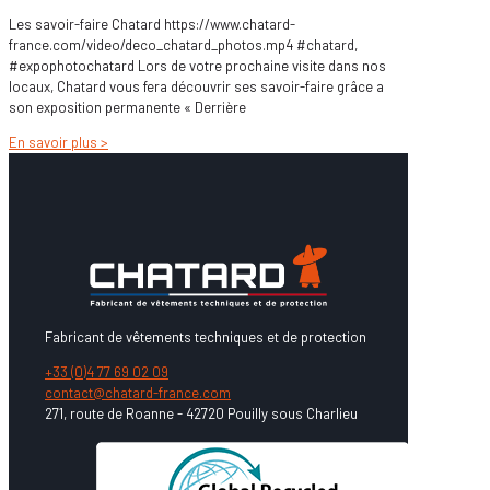
Les savoir-faire Chatard https://www.chatard-
france.com/video/deco_chatard_photos.mp4 #chatard,
#expophotochatard Lors de votre prochaine visite dans nos
locaux, Chatard vous fera découvrir ses savoir-faire grâce a
son exposition permanente « Derrière
En savoir plus >
Fabricant de vêtements techniques et de protection
+33 (0)4 77 69 02 09
contact@chatard-france.com
271, route de Roanne - 42720 Pouilly sous Charlieu