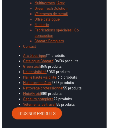
Multinormes | Atex
Green Tech Solution
Vêtements de travail
Offre catalogue
Fonderie
Fabrications spéciales | Co-
conception
Chatard Pompiers
Contact
Arc électrique
11
11 produits
Catalogue Chatard
104
104 produits
Green tech
15
15 produits
Haute visibilité
60
60 produits
Maille haute visibilité
13
13 produits
Multinormes Atex
28
28 produits
Nettoyage professionnel
5
5 produits
Pluie/Froid
61
61 produits
Sapeurs pompiers
2
2 produits
Vêtements de travail
5
5 produits
TOUS NOS PRODUITS