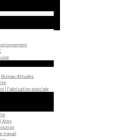
environnement
E
quipe
| Bureau d’études
ité
n | Fabrication spéciale
ité
| Atex
olution
 travail
gue