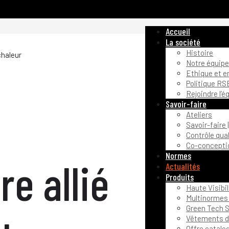
Accueil
La société
Histoire
chaleur
Notre équipe
Ethique et 
Politique RS
Rejoindre l’é
Savoir-faire
Ateliers
Savoir-faire 
Contrôle qual
Co-conceptio
Normes
re allié
Actualités
Produits
Haute Visibil
Multinormes 
Green Tech S
Vêtements de
Offre catalo