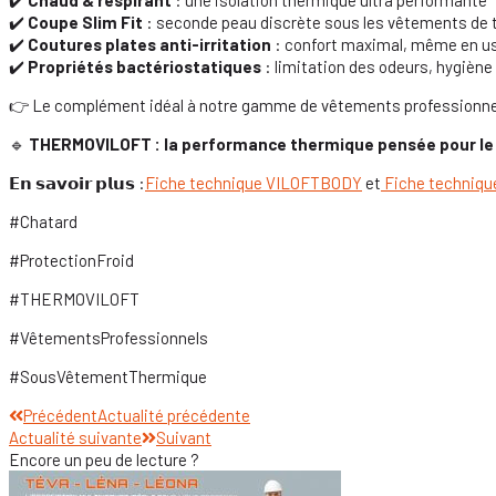
✔️
Chaud & respirant
: une isolation thermique ultra performante
✔️
Coupe Slim Fit
: seconde peau discrète sous les vêtements de t
✔️
Coutures plates anti-irritation
: confort maximal, même en u
✔️
Propriétés bactériostatiques
: limitation des odeurs, hygiène
👉 Le complément idéal à notre gamme de vêtements professionnel
🔹
THERMOVILOFT : la performance thermique pensée pour le 
𝗘𝗻 𝘀𝗮𝘃𝗼𝗶𝗿 𝗽𝗹𝘂𝘀 :
Fiche technique VILOFTBODY
et
Fiche techniq
#Chatard
#ProtectionFroid
#THERMOVILOFT
#VêtementsProfessionnels
#SousVêtementThermique
Précédent
Actualité précédente
Actualité suivante
Suivant
Encore un peu de lecture ?