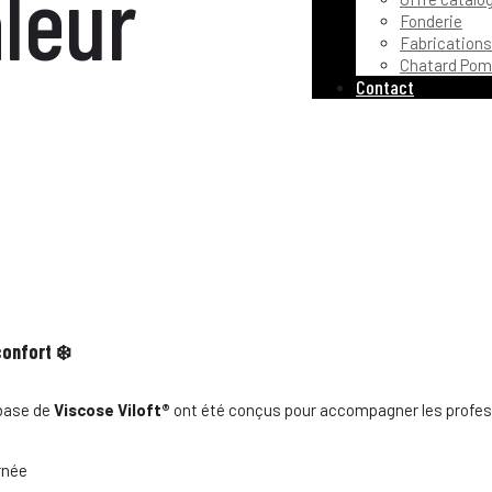
leur
Fonderie
Fabrications
Chatard Pom
Contact
onfort ❄️
base de
Viscose Viloft
®
ont été conçus pour accompagner les profess
rnée