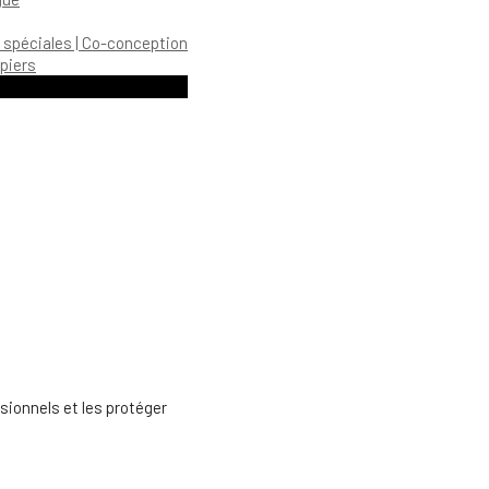
 spéciales | Co-conception
piers
ionnels et les protéger