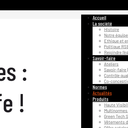
Accueil
La société
Histoire
Notre équipe
Ethique et 
Politique RS
Rejoindre l’é
Savoir-faire
es :
Ateliers
Savoir-faire 
Contrôle qual
Co-conceptio
Normes
fe !
Actualités
Produits
Haute Visibil
Multinormes 
Green Tech S
Vêtements de
Offre catalo