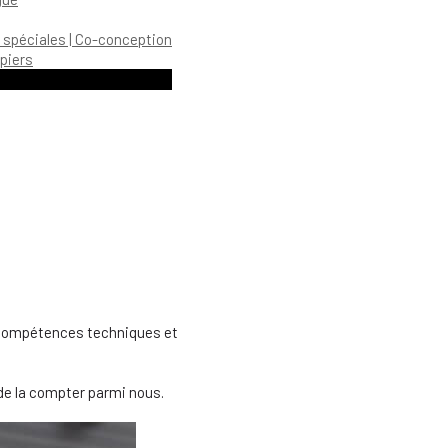
 spéciales | Co-conception
piers
es compétences techniques et
de la compter parmi nous.