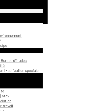
environnement
E
quipe
| Bureau d’études
ité
n | Fabrication spéciale
ité
| Atex
olution
 travail
gue