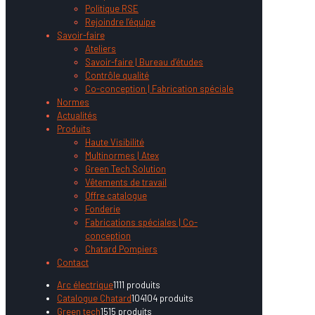
Politique RSE
Rejoindre l’équipe
Savoir-faire
Ateliers
Savoir-faire | Bureau d’études
Contrôle qualité
Co-conception | Fabrication spéciale
Normes
Actualités
Produits
Haute Visibilité
Multinormes | Atex
Green Tech Solution
Vêtements de travail
Offre catalogue
Fonderie
Fabrications spéciales | Co-
conception
Chatard Pompiers
Contact
Arc électrique
11
11 produits
Catalogue Chatard
104
104 produits
Green tech
15
15 produits