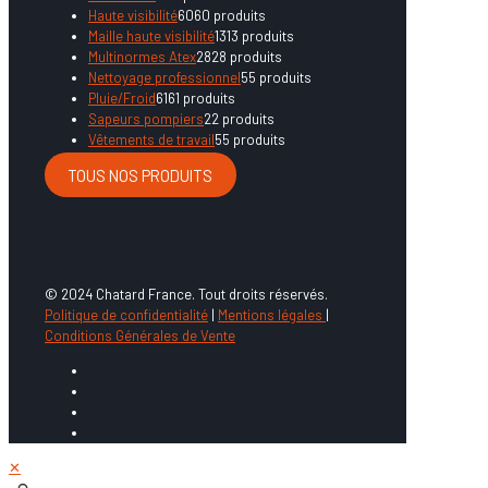
Haute visibilité
60
60 produits
Maille haute visibilité
13
13 produits
Multinormes Atex
28
28 produits
Nettoyage professionnel
5
5 produits
Pluie/Froid
61
61 produits
Sapeurs pompiers
2
2 produits
Vêtements de travail
5
5 produits
TOUS NOS PRODUITS
© 2024 Chatard France. Tout droits réservés.
Politique de confidentialité
|
Mentions légales
|
Conditions Générales de Vente
✕