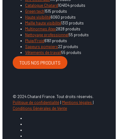
Catalogue Chatard
104
104 produits
Green tech
15
15 produits
Haute visibilité
60
60 produits
Maille haute visibilité
13
13 produits
Multinormes Atex
28
28 produits
Nettoyage professionnel
5
5 produits
Pluie/Froid
61
61 produits
Sapeurs pompiers
2
2 produits
Vêtements de travail
5
5 produits
TOUS NOS PRODUITS
© 2024 Chatard France. Tout droits réservés.
Politique de confidentialité
|
Mentions légales
|
Conditions Générales de Vente