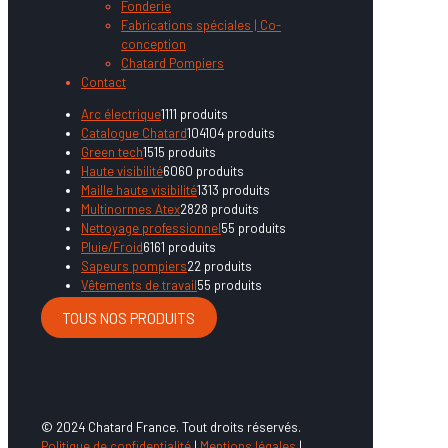
Fonderie
Fabrications spéciales | Co-
conception
Chatard Pompiers
Contact
Arc électrique
11
11 produits
Catalogue Chatard
104
104 produits
Green tech
15
15 produits
Haute visibilité
60
60 produits
Maille haute visibilité
13
13 produits
Multinormes Atex
28
28 produits
Nettoyage professionnel
5
5 produits
Pluie/Froid
61
61 produits
Sapeurs pompiers
2
2 produits
Vêtements de travail
5
5 produits
TOUS NOS PRODUITS
© 2024 Chatard France. Tout droits réservés.
Politique de confidentialité
|
Mentions légales
|