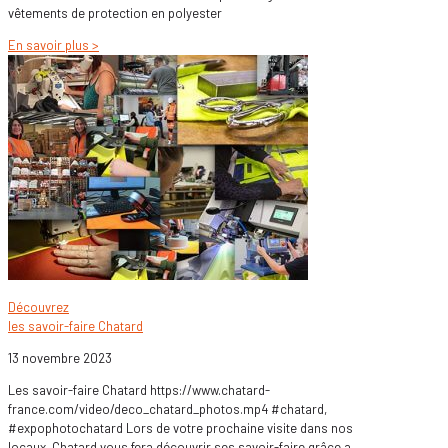
vêtements de protection en polyester
En savoir plus >
Découvrez
les savoir-faire Chatard
13 novembre 2023
Les savoir-faire Chatard https://www.chatard-
france.com/video/deco_chatard_photos.mp4 #chatard,
#expophotochatard Lors de votre prochaine visite dans nos
locaux, Chatard vous fera découvrir ses savoir-faire grâce a