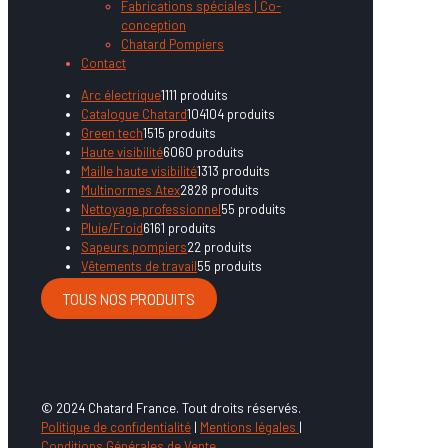
Fabrications spéciales | Co-
conception
Chatard Pompiers
Contact
Arc électrique
11
11 produits
Catalogue Chatard
104
104 produits
Green tech
15
15 produits
Haute visibilité
60
60 produits
Maille haute visibilité
13
13 produits
Multinormes Atex
28
28 produits
Nettoyage professionnel
5
5 produits
Pluie/Froid
61
61 produits
Sapeurs pompiers
2
2 produits
Vêtements de travail
5
5 produits
TOUS NOS PRODUITS
© 2024 Chatard France. Tout droits réservés.
Politique de confidentialité
|
Mentions légales
|
Conditions Générales de Vente