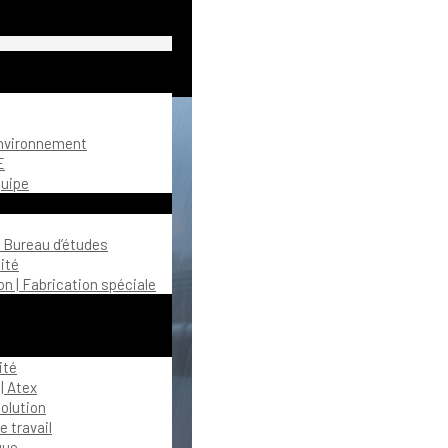
environnement
E
quipe
| Bureau d’études
ité
n | Fabrication spéciale
ité
| Atex
olution
 travail
gue