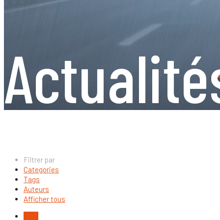
Actualité
Filtrer par
Categories
Tags
Auteurs
Afficher tous
tous