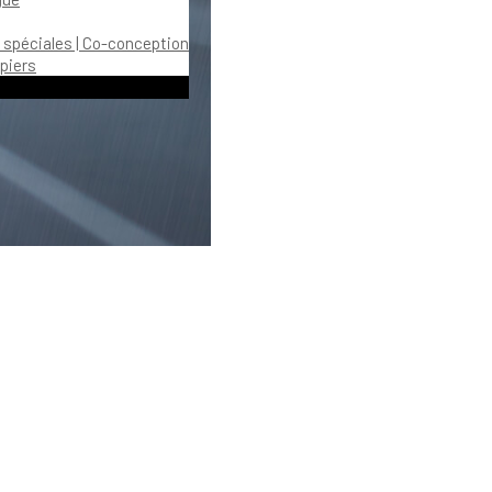
 spéciales | Co-conception
piers