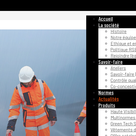
Accueil
La société
Histoire
Notre équipe
Ethique et 
Politique RS
Rejoindre l’é
Savoir-faire
Ateliers
Savoir-faire 
Contrôle qual
Co-conceptio
Normes
Actualités
Produits
Haute Visibil
Multinormes 
Green Tech S
Vêtements de
Offre catalo