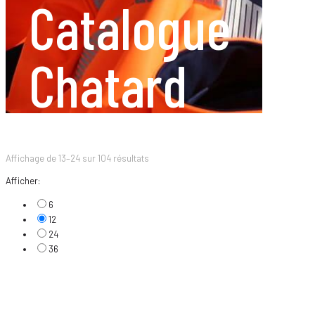
Catalogue
Chatard
Affichage de 13–24 sur 104 résultats
Afficher:
6
12
24
36