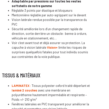
Adaptable par pressions sur toutes les vestes
softshells
de notre gamme
Réglable 3 points par élastique et bloqueurs
Mentonnière réglable par auto-agrippant sur le devant
Vision latérale rendue possible par la transparence du
PVC
Sécurité améliorée lors d’un changement rapide de
direction, sortie derrière un obstacle : benne à ordure,
véhicule en stationnement, etc…
Voir c’est avant tout et déjà assurer sa protection. La
capuche à vision latérale
Vision+
limite les risques de
surprises quelquefois fatales pour tout individu soumis
aux contraintes de la voie publique.
TISSUS & MATÉRIAUX
LAMINATEX
:
Tissus polyester oxford traité déperlant et
laminé 2 couches
avec une membrane en
polyuréthanne hautement imperméable et respirante –
Poids +/- 210 g/m²
Fenêtres latérales en PVC transparent pour améliorer la
sécurité et permettre une vision latérale