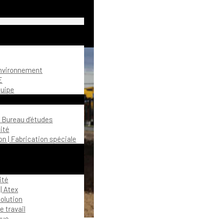
environnement
E
quipe
| Bureau d’études
ité
n | Fabrication spéciale
ité
| Atex
olution
 travail
gue