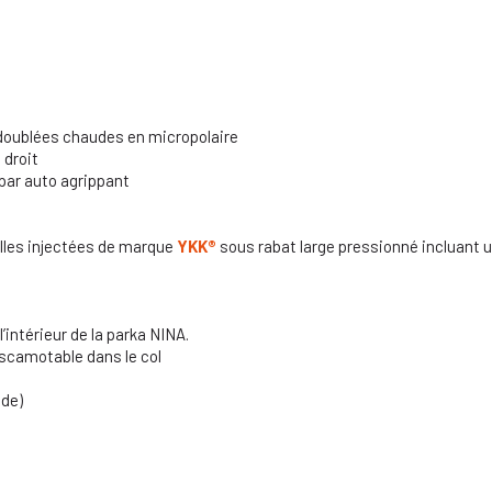
 doublées chaudes en micropolaire
 droit
 par auto agrippant
illes injectées de marque
YKK
®
sous rabat large pressionné incluant
intérieur de la parka NINA.
escamotable dans le col
nde)