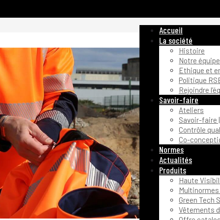
Accueil
La société
Histoire
Notre équipe
Ethique et 
Politique RS
Rejoindre l’é
Savoir-faire
Ateliers
Savoir-faire 
Contrôle qual
Co-conceptio
Normes
Actualités
Produits
Haute Visibil
Multinormes 
Green Tech S
Vêtements de
Offre catalo