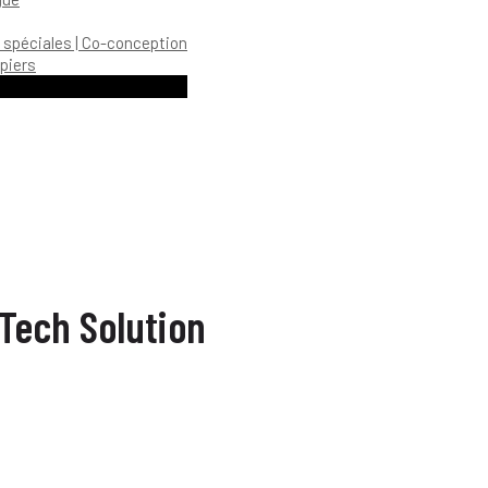
 spéciales | Co-conception
piers
Tech Solution