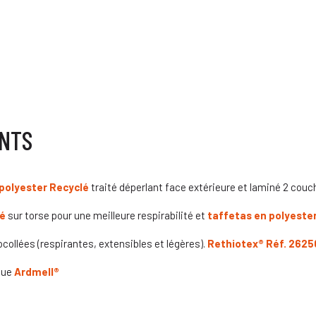
ANTS
polyester Recyclé
traité déperlant face extérieure et laminé 2 co
lé
sur torse pour une meilleure respirabilité et
taffetas en polyeste
ollées (respirantes, extensibles et légères).
Reth
io
tex
®
Réf.
2625
que
Ardmell
®