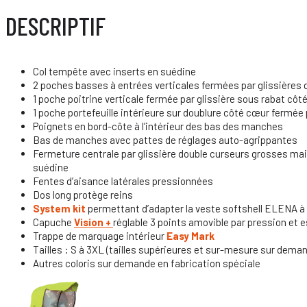
DESCRIPTIF
Col tempête avec inserts en suédine
2 poches basses à entrées verticales fermées par glissières
1 poche poitrine verticale fermée par glissière sous rabat côté
1 poche portefeuille intérieure sur doublure côté cœur fermée
Poignets en bord-côte à l’intérieur des bas des manches
Bas de manches avec pattes de réglages auto-agrippantes
Fermeture centrale par glissière double curseurs grosses ma
suédine
Fentes d’aisance latérales pressionnées
Dos long protège reins
System kit
permettant d’adapter la veste softshell ELENA à l’
Capuche
Vision +
réglable 3 points amovible par pression et 
Trappe de marquage intérieur
Easy
Mark
Tailles : S à 3XL (tailles supérieures et sur-mesure sur dema
Autres coloris sur demande en fabrication spéciale