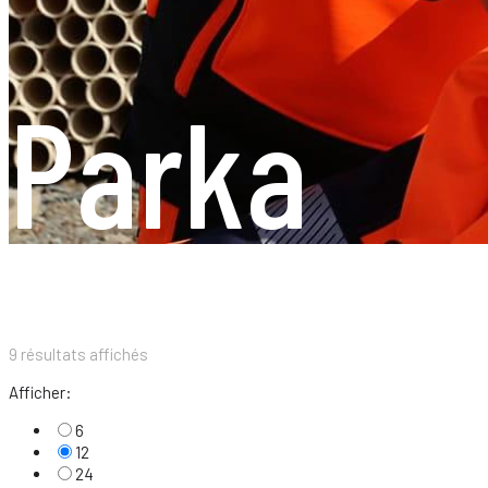
Parka
9 résultats affichés
Afficher:
6
12
24