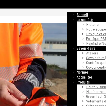
Accueil
La société
Histoire
Notre équipe
Ethique et 
Politique RS
Rejoindre l’é
Savoir-faire
Ateliers
Savoir-faire 
Contrôle qual
Co-conceptio
Normes
Actualités
Produits
Haute Visibil
Multinormes 
Green Tech S
Vêtements de
Offre catalo