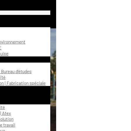
environnement
E
quipe
| Bureau d’études
ité
n | Fabrication spéciale
ité
| Atex
olution
 travail
gue