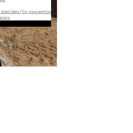
 spéciales | Co-conception
piers