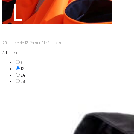
L
Affichage de 13–24 sur 91 résultats
Afficher:
6
12
24
36