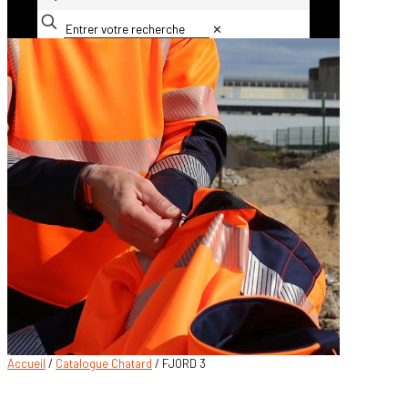
✕
Accueil
/
Catalogue Chatard
/ FJORD 3