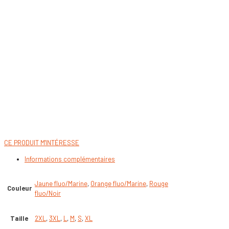
CE PRODUIT M'INTÉRESSE
Informations complémentaires
Jaune fluo/Marine
,
Orange fluo/Marine
,
Rouge
Couleur
fluo/Noir
Taille
2XL
,
3XL
,
L
,
M
,
S
,
XL