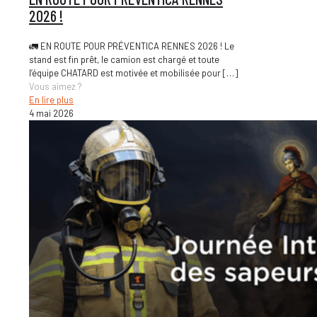
2026 !
🚛 EN ROUTE POUR PRÉVENTICA RENNES 2026 ! Le
stand est fin prêt, le camion est chargé et toute
l’équipe CHATARD est motivée et mobilisée pour
[…]
Vous aimez ?
En lire plus
4 mai 2026