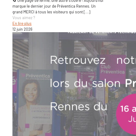
🔄 Une page se ferme, une autre s’ouvre ! Aujourd’hui
marque le dernier jour de Préventica Rennes. Un
grand MERCI à tous les visiteurs qui sont
[…]
Vous aimez ?
En lire plus
12 juin 2026