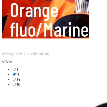
Orange
fluo/Marine
Affichage de 13–24 sur 51 résultats
Afficher:
6
12
24
36