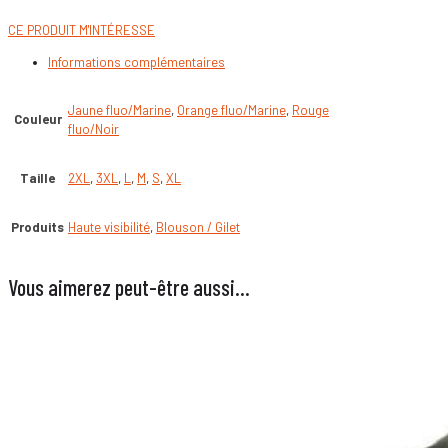
CE PRODUIT M'INTÉRESSE
Informations complémentaires
Jaune fluo/Marine
,
Orange fluo/Marine
,
Rouge
Couleur
fluo/Noir
Taille
2XL
,
3XL
,
L
,
M
,
S
,
XL
Produits
Haute visibilité
,
Blouson / Gilet
Vous aimerez peut-être aussi…