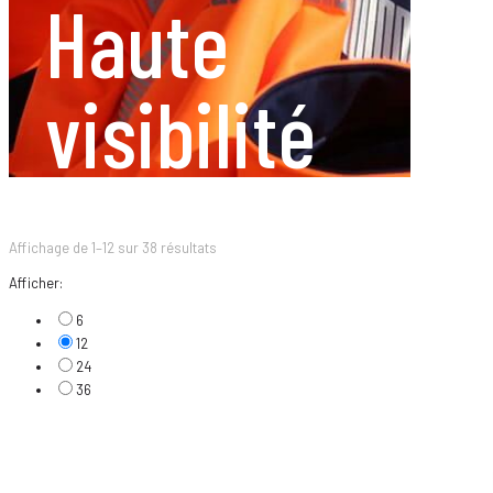
Haute
visibilité
Affichage de 1–12 sur 38 résultats
Afficher:
6
12
24
36